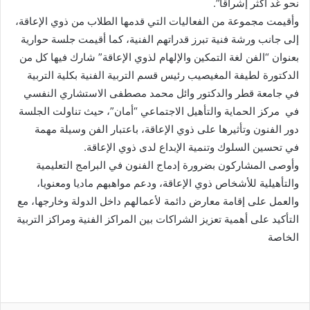
نحو غد أكثر إشراقا”.
وأقيمت مجموعة من الفعاليات التي قدمها الطلاب من ذوي الإعاقة،
إلى جانب ورشة فنية تبرز قدراتهم الفنية، كما أقيمت جلسة حوارية
بعنوان “الفن لغة التمكين والإلهام لذوي الإعاقة” شارك فيها كل من
الدكتورة لطيفة المغيصيب رئيس قسم التربية الفنية بكلية التربية
في جامعة قطر والدكتور وائل محمد مصطفى الاستشاري النفسي
في مركز الحماية والتأهيل الاجتماعي “أمان”، حيث تناولت الجلسة
دور الفنون وتأثيرها على ذوي الإعاقة، باعتبار الفن وسيلة مهمة
في تحسين السلوك وتنمية الإبداع لدى ذوي الإعاقة.
وأوصى المشاركون بضرورة إدماج الفنون في البرامج التعليمية
والتأهيلية للأشخاص ذوي الإعاقة، ودعم مواهبهم ماديا ومعنويا،
والعمل على إقامة معارض دائمة لأعمالهم داخل الدولة وخارجها، مع
التأكيد على أهمية تعزيز الشراكات بين المراكز الفنية ومراكز التربية
الخاصة