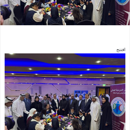
افتتح