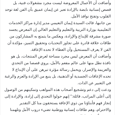
وأضافت أن الأعمال المعروضة ليست مجرد مشغولات فنية، بل
قصص إنسانية نابضة بالإرادة تعبر عن إيمان عميق بأن الفن لغة توحد
القلوب وتفتح نوافذ الأمل.
من جانبها، قالت السيدة إيمان النعيمي مدير إدارة مراكز الخدمات
التعليمية بوزارة التربية والتعليم والتعليم العالي إن المعرض يجسد
صورة مشرقة للإبداع والإرادة، ويعكس ما يتمتع به المشاركون من
طاقات خلاقة قادرة على تجاوز التحديات وتحقيق التميز، مؤكدة أن
الفن لا يعرف المستحيل وأن العطاء لا تحده الإعاقة.
وأضافت أن المعرض ليس مجرد مساحة لعرض المنتجات، بل هو
نافذة نطل منها على عالم مفعم بالأمل، يروي قصصا من التحدي
والعزيمة والإصرار، ويحمل رسالة مؤثرة تبرهن على أن الإبداع لا
تحده الإعاقات الجسدية أو الذهنية، بل ينبع من الإرادة والعزم والرغبة
في التعبير عن الذات.
ودعت إلى دعم وتشجيع أصحاب هذه المواهب وتمكينهم من الوصول
إلى أعلى المراتب، قائلة:” إنهم حولوا التحدي إلى إرادة، والإرادة إلى
إنجاز فهم فأبناؤنا من ذوي الإعاقة يستحقون منا كل التقدير
والاحترام، وهم طاقات إنسانية ووطنية تضيء دروب الأمل وتلهمنا