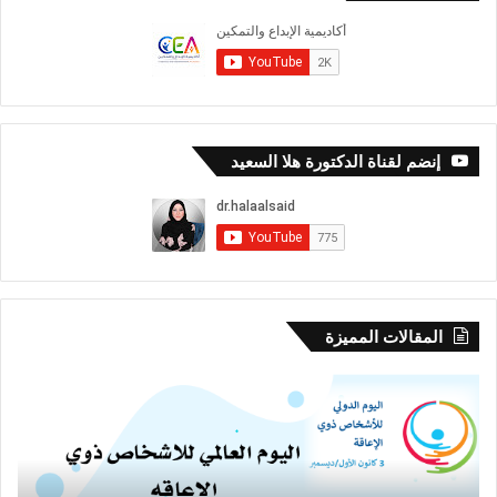
إنضم لقناة الدكتورة هلا السعيد
المقالات المميزة
توصيات
إلى
المؤتمر
نبع
التربوي
الح
الاول
وال
للأشخاص