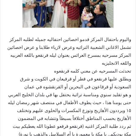
واليوم باحتفال المركز قدمو اخصائين احتفاليه جميله لطلبه المركز
تشمل الاغاني الشعبية التراثيه وعرض لازياء طلابنا و عرض اخصائين
المركز مسرحيه بمسرح العرائس بعنوان ليله قرنقعو باللغه العربيه
واللغه الانجليزيه
تحدثت المسرحيه عن معني كلمه قرنقعوه
ويطلق عليها قرنقعو في قطر أو قرقيعان في الكويت و شرق
السعودية أو قرقاعون في البحرين أو القرنقشوه في عمان
و هو تقليد سنوي ومناسبة تراثية يحتفل بها في بلدان الخليج العربي
حتى يومنا هذا ، حيث يطوف الأطفال في منتصف شهر رمضان ليله
١٥ ويرددون الأهازيج وتوزع المكسرات والحلوى عليهم وتختلف
الأهازيج بحسب المناطق أختلافاً بسيطاً وتتشابه في المضمون
ثم ردد طلبة المركز اغنيه (قرنقعو قرقعو عطونا الله يعطيكم بيت
مكة يوديكم.. يا مكة يا معمورة يا أم السلاسل والذهب يا نورة)