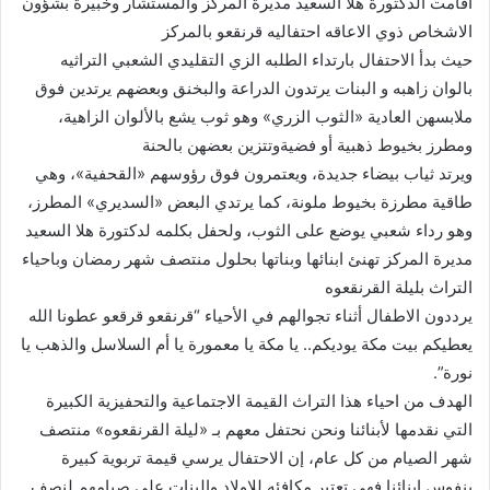
اقامت الدكتورة هلا السعيد مديرة المركز والمستشار وخبيرة بشؤون
الاشخاص ذوي الاعاقه احتفاليه قرنقعو بالمركز
حيث بدأ الاحتفال بارتداء الطلبه الزي التقليدي الشعبي التراثيه
بالوان زاهبه و البنات يرتدون الدراعة والبخنق وبعضهم يرتدين فوق
ملابسهن العادية «الثوب الزري» وهو ثوب يشع بالألوان الزاهية،
ومطرز بخيوط ذهبية أو فضيةوتتزين بعضهن بالحنة
ويرتد ثياب بيضاء جديدة، ويعتمرون فوق رؤوسهم «القحفية»، وهي
طاقية مطرزة بخيوط ملونة، كما يرتدي البعض «السديري» المطرز،
وهو رداء شعبي يوضع على الثوب، ولحفل بكلمه لدكتورة هلا السعيد
مديرة المركز تهنئ ابنائها وبناتها بحلول منتصف شهر رمضان وباحياء
التراث بليلة القرنقعوه
يرددون الاطفال أثناء تجوالهم في الأحياء “قرنقعو قرقعو عطونا الله
يعطيكم بيت مكة يوديكم.. يا مكة يا معمورة يا أم السلاسل والذهب يا
نورة”.
الهدف من احياء هذا التراث القيمة الاجتماعية والتحفيزية الكبيرة
التي نقدمها لأبنائنا ونحن نحتفل معهم بـ «ليلة القرنقعوه» منتصف
شهر الصيام من كل عام، إن الاحتفال يرسي قيمة تربوية كبيرة
بنفوس ابنائنا فهي تعتبر مكافئه للاولاد والبنات علي صيامهم لنصف