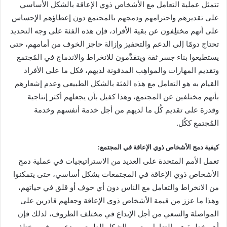
تتمثل عملية التعامل مع الأشخاص ذوي الإعاقة بالشكل الأساسي
على تقديرهم واحترامهم ودمجهم بالمجتمع دون إعطاؤهم الإحساس
على أنهم مختلِفون عن بقية الأفراد، فإن هذه الفئة على وجه التحديد
تحتاج دومًا إلى الدعم والتحفيز وإزالة حاجز الخوف من أمامهم، حتى
يستطيعوا بناء جسر ثقة ويتقدَّمون للانخراط والاندماج في المُجتمع
وتقديم المهارات والمواهِب المدفونة لديهم، فكل ما على الأفراد
القيام به هو التعامل مع هذه الفئة بالشكل الطبيعي وعدم إشعارهم
بأنهم مختلفين عن المجتمع، وهذا كفيل بأن يجعلهم أكثر إنتاجية
وقدرة على تقديم كُل ما لديهم من أجل خدمة أنفسهم وخدمة
المُجتمع ككُل.
كيفية دمج الأشخاص ذوي الإعاقة في المجتمع:
تعمل الأمم المتحدة على العديد من الاستراتيجيات في عملية دمج
الأشخاص ذوي الإعاقة في المجتمعات بشكل أساسي، حتى يتمكنوا
من الانخراط والتعامل مع الناس دون أي خوف أو قلق في حياتهم،
وهذا ما عزز من قيمة الأشخاص ذوي الإعاقة وجعلهم قادرين على
المواصلة والسعي من أجل الإبداع في مختلف الظروف، لذلك فإن
أهم خطوة هي التعامل معهم بالشكل الطبيعي ودعمهم في مختلف