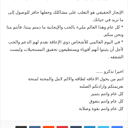
الإنجاز الحقيقي هو التغلب على مشاكلك وجعلها حافز للوصول إلى
ما تريد في حياتك.
* كل عام وهذا العالم مليء بالحب والإيجابية ما دمتم بيننا، فأنتم منا
ونحن منكم.
* في اليوم العالمي للأشخاص ذوي الإعاقة نقدم لهم الدعم والحب
لأجل أن يثبتوا أنهم أقوياء ويستطيعون تحقيق المستحيلات وليست
الشفقه .
اخيرا تذكرو ……
انتم من يحول الاعاقه لطاقه والالم لامل والمحنة لمنحة
بعزيمتكم وارادتكم الصلبه
كل عام وانتم بتميز
كل عام وانتم بتفوق
كل عام وانتم بقوة وصلابة
لينكدإن
بينتيريست
مشاركة عبر البريد