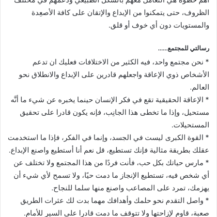
الظروف، حتى يتمكنوا من الإبداع والإتقان على كافة الأصعِدة
والمستويات دون أي خوف أو قلق.
رسالتي للمجتمع……
* نحن مجتمع واحد، فيه الكثير من الاختلافات فعليك ان تدعم
الأشخاص ذوي الإعاقة واجعلهم قادرين على الإبداع والانطلاق نحو
العالم.
* الإعاقة الحقيقية تقع في فكر الإنسان حينما يخبره عن شيء ما أنَّه
مستحيل، وإذا ما تخطى هذا الجانِب، فإنه يكون قادرا على تحقيق
المستحيلات.
* القوة الكبرى ليست في الجسد، وإنما في الفكر، فإذا ما استخدمت
عقلك بطريقة مثالية فإنك تستطيع، قل نعم أنا أستطيع واصنع الإبداع.
* مارس حياتك بكل حب، فأنت فردًا من هذا المجتمع ولا تختلف عن
أي شخص فيه، تستطيع الإنجاز ما دمت حيًا، ولا تسمح لأي شيء أن
يهزمك، تمرد على المصاعب واصنع منها سلما للنجاح.
* واصل التقدم نحو حلمك وأهدافك مهما بدت لك عثرات الطريق
صعبة، قاوم لإزاحتها ولا تتوقف ما دمت قادرا على السير للأمام.