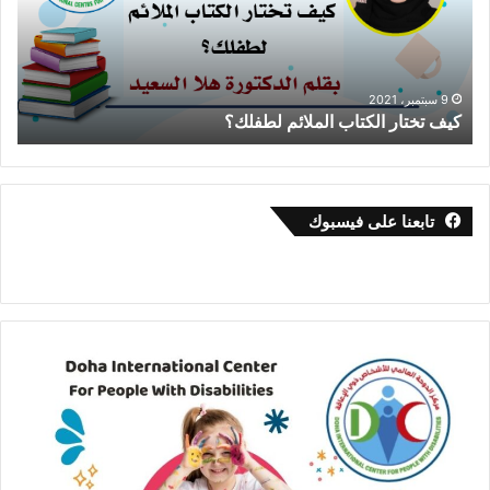
لطفلك؟
داني
طار
9 سبتمبر، 2021
كيف تختار الكتاب الملائم لطفلك؟
ا
تابعنا على فيسبوك