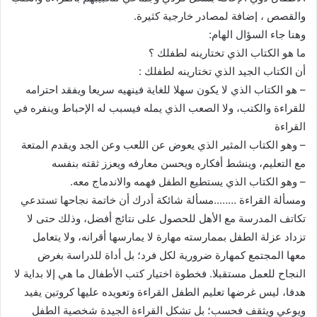
والقصص ، إضافة لمصادر خارجية كثيرة.
وهنا جاء السؤال الهام:
ما هو الكتاب الذي تختارينه لطفلك ؟
أن الكتاب الجيد الذي تختارينه لطفلك :
– هو الكتاب الذي لا يكون سهلا للغاية فينهيه سريعا ويفقد احترامه
للقراءة والكتب، ولا الصعب الذي يمله فيسبب له الإحباط وينفره في
القراءة
– وهو الكتاب المثير الذي يعوض عن اللعب وعن الجد ويقدم المتعة
مع التعليم، وينشط أفكاره ويحسن معارفه ويعزز ثقته بنفسه
– وهو الكتاب الذي يستطيع الطفل فهمه والاندماج معه.
ومسألة القراءة ……..مسألة شائكة أدرك أن خاتمة نجاحها تستدعي
تكاتف المدرسة مع الأهل للحصول على نتائج أفضل، وذلك حتى لا
تزداد عزلة الطفل بممارسته مهارة لا يمارسها أقرانه، ولا يتعامل
معها المجتمع كمهارة ضرورية لكل فرد؛ بل أداة للدراسة بغرض
النجاح للعمل مستقبلا. فخطوة اختيار كتب الأطفال ما هي إلا بداية لا
هدفا، ليس غرضها تعليم الطفل القراءة وتعويده عليها كروتين يفيد
ويوعي ويثقف فحسب؛ بل تشكل القراءة الجيدة شخصية الطفل