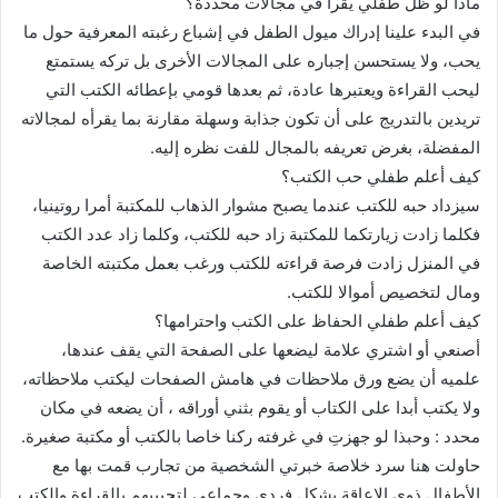
ماذا لو ظل طفلي يقرأ في مجالات محددة؟
في البدء علينا إدراك ميول الطفل في إشباع رغبته المعرفية حول ما
يحب، ولا يستحسن إجباره على المجالات الأخرى بل تركه يستمتع
ليحب القراءة ويعتبرها عادة، ثم بعدها قومي بإعطائه الكتب التي
تريدين بالتدريج على أن تكون جذابة وسهلة مقارنة بما يقرأه لمجالاته
المفضلة، بغرض تعريفه بالمجال للفت نظره إليه.
كيف أعلم طفلي حب الكتب؟
سيزداد حبه للكتب عندما يصبح مشوار الذهاب للمكتبة أمرا روتينيا،
فكلما زادت زيارتكما للمكتبة زاد حبه للكتب، وكلما زاد عدد الكتب
في المنزل زادت فرصة قراءته للكتب ورغب بعمل مكتبته الخاصة
ومال لتخصيص أموالا للكتب.
كيف أعلم طفلي الحفاظ على الكتب واحترامها؟
أصنعي أو اشتري علامة ليضعها على الصفحة التي يقف عندها،
علميه أن يضع ورق ملاحظات في هامش الصفحات ليكتب ملاحظاته،
ولا يكتب أبدا على الكتاب أو يقوم بثني أوراقه ، أن يضعه في مكان
محدد : وحبذا لو جهزتِ في غرفته ركنا خاصا بالكتب أو مكتبة صغيرة.
حاولت هنا سرد خلاصة خبرتي الشخصية من تجارب قمت بها مع
الأطفال ذوي الإعاقة بشكل فردي وجماعي لتحبيبهم بالقراءة والكتب