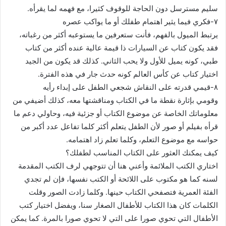
سليم مسترسل دون الحاجة للوقوف كثيرا، مع فهمه لما يقرأه.
٧-فكري فيما يثير اهتمام طفلك أو ما يواكب عصره
يرتبط الميول بالفهم، فأنت ستعرفين ما يستوعبه أكثر من رغباته،
فقد يكون كتاب عن السيارات ذا قيمة عالية عنده أكثر من كتاب
طبي، كونه يميل للأول ولا يحب الثاني. كذلك قد يكون من الجيد
اختيار كتاب عن كأس العالم كونه حدث جار في هذه الفترة.
٨-قيمي قدرته على النقاش شجعي الطفل على إبداء رأيه
وقومي بإثارة نقطة ما في الكتاب ومناقشتها معه، كذلك أضيفي من
معلوماتك الخاصة عن موضوع الكتاب أو جزئية فيه، وحاولي دعم ما
قرأه بفيلم أو صور لأن الطفل يتعلم أكثر كلما تفاعل عدد أكبر من
حواسه مع موضوع التعلم، وكلما تعلم زاد اهتمامه.
كيف يمكنك العثور على الكتاب المناسب لطفلك؟
اختاري الكتب الملائمة وأعني هنا أن تتوجهي لرف الكتب المقدمة
لسنه كما هو مكتوب على اللائحة أو الكتب نفسها، فإن لم تجدي
الفئة العمرية فتصفحي الكتاب حينها. وكلما زادت الصور وقلت
الكلمات كان هذا الكتاب للأطفال الصغار سنا، ويفضل اختيار كتب
الأطفال التي تحوي صورا على التي لا تحوي صورا بالمرة. كما يمكن