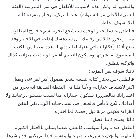
والتحفيز له. ولكن هذه الأسباب للأطفال في سن المدرسة (الفئة
العمرية الأعلى من 6سنوات). عندما تتركينه يختار بمفرده فإنه:
اولا: سوف يخاطر :
فالطفل عندما يختار لوحده سيتشجع لتجربة شيء خارج المطلوب
منه، ويتحرر قليلا من رقابتك، بل سيدهشك إبداعه في الاختيار وقد
يفتح أفقًا وأفكارا غفلتي عنها، لذا حددي له عددا معينا من الكتب
المسموح له بشرائها وسيكون التحدي أفضل لو حددتِ ميزانية كذلك
واتركيه ينطلق.
ثانيا: سوف يقرأ المزيد :
فالطفل حين يختار كتابه بنفسه يشعر بفضول أكبر لقراءته، ويميل
أكثر لاكتشاف خياراته، ولأننا قلنا في النقطة السابقة أنه تحرر من
اختياراتك فبالضرورة ستكون اختياراته هنا ليست بمستوى رغباتك ولا
أهدافك، لكن لا بأس فالطفل في سني حياته الأولى يقرأ ليتقن
القراءة فكوني مرنة قبل رفضك لما اختاره.
ثالثا: يصبح كاتبا أفضل :
الطفل عندما يقرأ سيكتب، فالعقل عندما يمتلئ بالأفكار الكثيرة
الملهمة والجديدة سيرغب بصياغتها بنفسه. فإذا لم يكتبها قد ينشرها