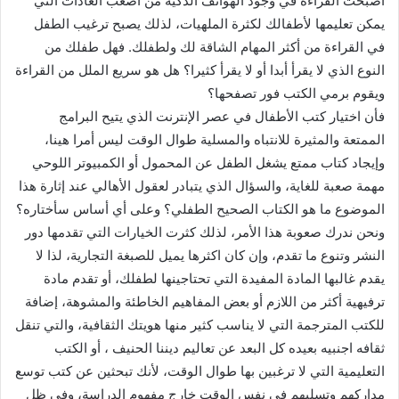
اصبحت القراءة في وجود الهواتف الذكية من أصعب العادات التي
يمكن تعليمها لأطفالك لكثرة الملهيات، لذلك يصبح ترغيب الطفل
في القراءة من أكثر المهام الشاقة لك ولطفلك. فهل طفلك من
النوع الذي لا يقرأ أبدا أو لا يقرأ كثيرا؟ هل هو سريع الملل من القراءة
ويقوم برمي الكتب فور تصفحها؟
فأن اختيار كتب الأطفال في عصر الإنترنت الذي يتيح البرامج
الممتعة والمثيرة للانتباه والمسلية طوال الوقت ليس أمرا هينا،
وإيجاد كتاب ممتع يشغل الطفل عن المحمول أو الكمبيوتر اللوحي
مهمة صعبة للغاية، والسؤال الذي يتبادر لعقول الأهالي عند إثارة هذا
الموضوع ما هو الكتاب الصحيح الطفلي؟ وعلى أي أساس سأختاره؟
ونحن ندرك صعوبة هذا الأمر، لذلك كثرت الخيارات التي تقدمها دور
النشر وتنوع ما تقدم، وإن كان اكثرها يميل للصبغة التجارية، لذا لا
يقدم غالبها المادة المفيدة التي تحتاجينها لطفلك، أو تقدم مادة
ترفيهية أكثر من اللازم أو بعض المفاهيم الخاطئة والمشوهة، إضافة
للكتب المترجمة التي لا يناسب كثير منها هويتك الثقافية، والتي تنقل
ثقافه اجنبيه بعيده كل البعد عن تعاليم ديننا الحنيف ، أو الكتب
التعليمية التي لا ترغبين بها طوال الوقت، لأنك تبحثين عن كتب توسع
مداركهم وتسليهم في نفس الوقت خارج مفهوم الدراسة، وفي ظل