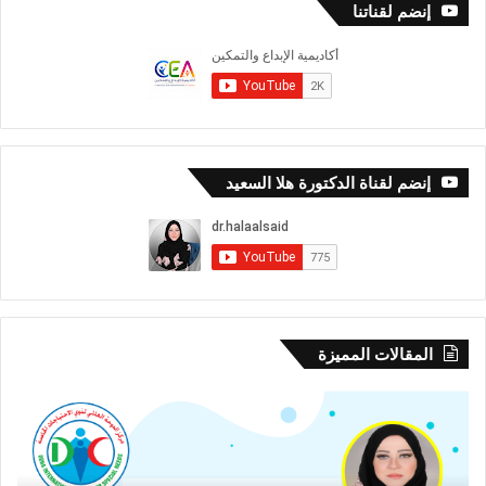
إنضم لقناتنا
إنضم لقناة الدكتورة هلا السعيد
المقالات المميزة
كيف
افتت
تختار
مع
الكتاب
رؤي
الملائم
للفن