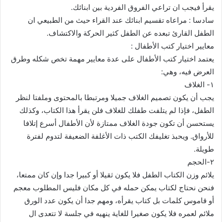
يقرأ فيجب ان تراعي الفروق الفردية بين ابنائك.
سادسا : مراعاه تقسيم ابنائك عند القراء حيث من الطبيعي ان
الطفل القارئ تبعده عن الطفل كثير الحركة والاكتشاف.
معايير اختيار كتب الأطفال :
يعتمد اختيار كتب الأطفال على عدة معايير مهمة تخص شكله وطرق
العرض فيه، وهي:
١- الغلاف
يجب أن يكون تصميم الغلاف جميلا ومرتبطا بالمحتوى وملفتا لنظر
الطفل، فإذا لم يتلفت طفلك للغلاف فلن يقرأ هذا الكتاب، وكذلك
يستحسن أن تكون جودة الغلاف ممتازة لأن الأطفال أسرع إتلافا
للأرواق. ويحبذ تغليفك الكتب ذات الأغلفة الضعيفة لتدوم لفترة
طويلة.
٢-الحجم
يلائم وزن الكتاب الطفل فلا يكون ثقيلا أو كبيرا جدا وإن كان ممتعا،
فنحن نحتاج لكتاب يمكن حمله في كل مكان فليس المطلوب معجم
أو قاموس كلمات بل كتاب يقرأه، ومهم جدا أن يكون عدد الورق
ملائم لعمره فلا يكون صغيرا للغاية ينهيه في جلسة لا تتعدى ال