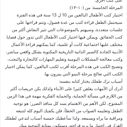
على كتب أخرى.
المرحلة الخامسة: من (١٠-١٣):
اختيار كتب الأطفال البالغين من 10 ل 13 سنة في هذه الفترة
سيحتمل الطفل قراءة كتب من عدة فصول، وتتم قراءتها على
جلسات متعددة، وسيهتم بالموضوعات التي تثير النقاش أكثر من
كتب الحقائق. ويمكن فيها اختيار كتب الأطفال التي تدور حول قضايا
مختلف عليها اجتماعية كانت أو علمية، كما يمكنهم قراءة الأعمال
الأدبية الجادة كالسير الذاتية التاريخية المكتوبة بشكل واقعي مباشر،
وكتب معالجة المشكلات اليومية وتعليم المهارات كالنجارة والنحت،
وتصبح الكتب في هذه المرحلة أقرب لكتب البالغين، كما يمكن اختيار
الكتب التي تعالج مرحلة النمو التي يمرون بها.
أسباب ترك طفلك يختار كتابه بنفسه:
أدرك أن الأمهات يقلقن كثيرا على الأبناء ولذلك يكن حريصات أكثر
من اللازم في مسألة الحماية، والحماية الفكرية مهمة في هذا الزمن
المفتوح، لكن الأهم من الاهتمام بسد كل منافذ الضرر؛ هو توجيه
الطفل وتعليمه الصواب من الخطأ، فلن يكفيك اليوم كله لتتبعه
ومراقبة ما يراه ويسمعه. ولذا سأعطيك خمسة أسباب لتدعي لطفلك
القرار في اختيار ما يريد قراءته، وستكون بمثابة التوجيه منك