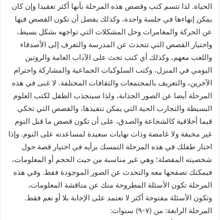
الحياة. لذا تتسم كتب وقصص هذه المرحلة بأنها أكثر تعقيدا وإن كان
يمكن إنهاءها في جلسة واحدة، وكذلك يفضل أن تكون القصص فيها
عن الحركة والمغامرات وحل المشكلات التي تواجهه بشكل بسيط،
واختيار القصص التي تتحدث عن المدرسة والتعرف إلى الأصدقاء
واللعب معهم، وكذلك أي كتب تحث على الآداب العامة والروتين
اليومي في المنزل، وكتب السلوكيات الجماعية والمشاركة واحترام
الآخرين، والتعريف بالمجتمعات والثقافات المختلفة. لا غنى في هذه
المرحلة أيضا عن الصور الجذابة، ولذا سينجذب الطفل لكتب العلوم
البسيطة والتجارب الحية التي يمكن تنفيذها، والقصص التي تحكي
قيما أخلاقية كالشجاعة والصدق، على أن تكون قصص ما قبل النوم
غير مخيفة ولا غامضة وذات نهايات سعيدة لمساعدته على النوم. وإذا
اختار طفلك في هذه المرحلة التمسك برأيه في اختيار قصة حول
شخصيته المفضلة؛ وهي غير مناسبة من حيث الحجم أو المعلومات،
فيمكنك تصفحها معه والتحدث عن الصور الموجودة فقط. وفي هذه
المرحلة تكون الأسئلة المطروحة منك عن مناقشة المعلومات،
وتكون الأسئلة مفتوحة أكثر لا تعتمد على الإجابة بلا أو نعم فقط.
المرحلة الرابعة: من (٧-٩) سنوات: