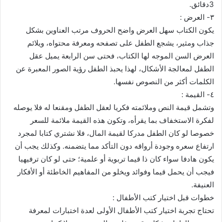
3دقائق.
٣- العرض :
يكون الكتاب سهل العرض واضح الحروف مرتب العناوين بشكل
جذاب ومثير، يشجع الطفل على تصفحه ومعرفة محتواه، ويلائم
العرض السن الموجه لها الكتاب، فحتى سن الرابعة يميل عقل
الطفل لمعالجة الأشكال، لهذا يحبذ الطفل رؤية الصور المعبرة عن
الكلمات أكثر من النصوص نفسها.
٤- القيمة :
وتشمل قيمة النص وملائمته فكريا لعقل الطفل ومقنعا له فلا يوصله
لفكرة الاستخفاف بما يقرأه، وتكون هذه القيمة ملائمة للسعر
خصوصا لو كان الطفل مدركا لقيمة المال، فلا نشتري كتابا لمجرد
ارتفاع سعره وجودة أرواقه دون التأكد مما يتضمنه. وكذلك يجب أن
يكون هادفا سواء كان ذا قيما تربوية أو علمية؛ حتى لو كان ترفيهيا
فيجب أن يحمل قيما وفوائد ويخلو من المفاهيم الخاطئة أو الأفكار
العنيفة.
خطوات قبل اختيار كتب الأطفال :
تحتاج تجربة اختيار كتب الأطفال الأولى لعدة اختبارات لمعرفة