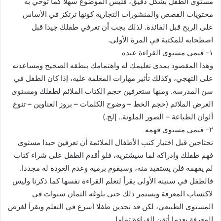
مستوى الطفل بشكل دقيق، فليس الموضوع سهلا كما توحي به
محتويات القصص والمنشورات التجارية كونها ترتكز في الأساس
على الربح قبل الفائدة. لذلك يجب أن تعرفي طفلك جيدا قبل
اصطحابه للمكتبة في المرة الأولى.
١- قيمي مستوى القراءة عنده
وهذا المقصود بمدى تعليمك له واهتمامك بنطقه الصحيح ومساعدته
على التهجي، وكذلك تأثير مهارات المعلمة عليه، إذا كان الطفل في
سن المدرسة. ومنها ستعرفين حجم الكتاب الملائم لطفلك ومستوى
العرض الملائم (حجم الخط – وضوح الكلمات – بروز العناوين – تنوع
ألوان الطباعة – الصور الملونة.. إلخ.)
٢- قيمي مستوى فهمه
تحتاجين قبل اختيار كتب الأطفال الملائمة أن تعرفين جيدا مستوى
فهم طفلك وإدراكه لما سيشتريه، فلو أقدم الطفل على شراء كتاب
لم يفهمه فلن يستفيد منه، وسيقوم برميه وعدم العودة له مجددا.
فالطفل في سنينه الأولى يقرأ لتعلم القراءة نفسها كما ذكرنا وليس
لاكتساب المعرفة ويستمر ذلك حتى بلوغه الثمان سنوات في
المستوى الطبيعي، لكن قد تجدين طفلا أسرع في التعلم ويقرأ لغرض
المعرفة بعدما أتقن القراءة تماما.