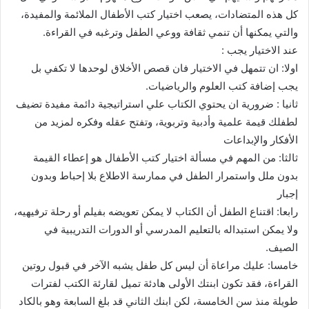
كل هذه المتضادات، يصعب اختيار كتب الأطفال الملائمة والمفيدة،
والتي يمكنها أن تنمي ثقافة ووعي الطفل وترغبه في القراءة.
عند الاختيار يجب :
اولا: ان تتمهل في الاختيار فان قصص الأخلاق لوحدها لا تكفي بل
يجب إضافة كتب العلوم والرياضيات.
ثانيا : ضرورية ان يحتوي الكتاب علي استراتيجية دائمة مفيدة تضيف
لطفلك قيمة علمية وأدبية وتربوية، وتفتح عقله وفكره لمزيد من
الأفكار والإبداعات
ثالثا: من المهم في مسألة اختيار كتب الأطفال هو إعطاء القيمة
بدون ملل واستمرار الطفل في ممارسة الاطلاع بلا إحباط وبدون
إجبار
رابعا: اقتناع الطفل أن الكتاب لا يمكن تعويضه بفيلم أو رحلة ترفيهيه،
ولا يمكن استبداله بالتعليم المدرسي أو الدورات التدريبية في
الصيف.
خامسا: عليك مراعاة أن ليس كل طفل يشبه الآخر في قبول روتين
القراءة، فقد تكون ابنتك الأولى هادئة تميل لقارئة الكتب لفترات
طويلة منذ سن الخامسة، لكن ابنك الثاني قد بلغ السابعة وهو بالكاد