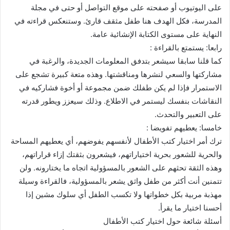
على اليوتيوب أو صفحته على موقع التواصل أو حتى في مجلة
المدرسة، فكل الهدف هنا طفل مثقف قارئ. وستنعكس قراءته في
النهاية على مستوى الكتابة الإنشائية عامة.
رابعا: يستمتع بالقراءة :
كما قلنا سابقا سيشعر بتدفق المعلومات الجديدة، والرغبة في
مشاركتها والسعي لنشرها ومناقشتها. وهذه متعة كبيرة تشجع على
الاستمرار فإذا لم يكن طفلك ضمن مجموعة أو أخوة فشاركيه في
النقاشات بنفسك ليستمر في الاطلاع. وذلك سيعزز ويطور قدرته
على التعبير والتحدث.
خامسا: يعطيهم تفويضا :
ترك أمر اختيار كتب الأطفال لأنفسهم يفوضهم، أي يعطيهم المساحة
والحرية للشعور بحرية اختياراتهم، فيشعرون بثقتك إزاء قراراتهم،
وهذه الثقة تحثهم على الشعور بالمسؤولية اتجاه ما يختارونه. ولن
تتمنين أنت أكثر من طفل واثق يشعر بالمسؤولية، فالقراءة وسيلة
مهذبة مربية بكل خطواتها ولا تكسب الطفل أي سلوك مشين إذا
أحسنا اختيار ما يقرأ.
أسئلة شائعة حول اختيار كتب الأطفال