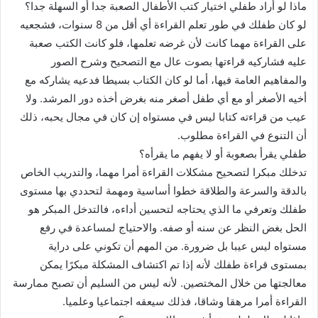
ماذا لو أراد طفلي اختيار كتب الأطفال الصعبة جدا أو السهلة جدا؟
لو كان طفلك في طور تعلم القراءة أي أقل من 8 سنوات، فشجعيه
على القراءة مهما كانت لأن غرضه تعلمها، فلو كانت الكتب صعبة
عليه فشاركيه قراءتها بصوت عال مع التصحيح وشرح الصور
والمفاهيم العامة فيها، أما لو كان الكتاب بسيطا فدعيه يشاركه مع
أخيه الأصغر أو مع أي طفل أصغر منه بغرض أخذه دور المرشد. ولا
عيب من قراءته كتابا ليس في مستواه إن كان في مجال يحبه، ذلك
أن التنوع في القراءة مطلوب.
طفلي يقرأ بصعوبة أو لا يفهم ما يقرأه؟
تدخلك مبكرا لتصحيح مشكلات القراءة أمرا مهما، والتدريب الخاص
بالدقة والسرعة والطلاقة خطوا أساسية ومهمة لتحددي بها مستوى
طفلك وتعرفي ما الذي يحتاجه لتحسين أداءه، فالتدخل المبكر هو
الحل بغض النظر عن سنه أو صفه. والاحتياج لمساعدة في رفع
مستواه ليس عيبا بل ضرورة. من المهم أن تكوني على دراية
بمستوى قراءة طفلك لأنه إذا تم اكتشاف المشكلة مبكرًا يمكن
معالجتها من خلال المختصين. لأنه ليس من السليم أن تصبح ممارسة
القراءة أمرا مرهقا وشاقا، فذلك سيعقه اجتماعيا وعلميا.