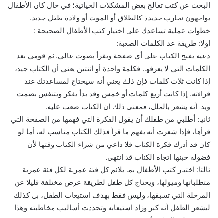
البحث عن كتب تعالج بعض المشكلات الحياتية؛ في حال كان الأطفال
يواجهون تجارب جديدة كالطلاق أو الموت أو ولادة طفل جديد.
خطوات عملية تساعدك على اختيار كتب الأطفال الصحيحة :
اولا: طريقة عد الكلمات الصعبة:
دعيه يفتح الكتاب على أي صفحة ويقرأ بصوت عالي. ثم قومي بعد
الكلمات التي لا يعرفها. فكلمة واحدة أو اثنتين يعني أن الكتاب جيد،
إذا كانت ثلاث كلمات فإن ذلك يعني أنه سيحتاج لمساعدتك عند
قراءته. إذا كانت أربع كلمات أو خمس وقد بدأ يفكر ويتنفس بصمت
وبدا أنه يشعر بالملل، فمعنى ذلك أن الكتاب صعب عليه.
ثانيا: أطلبي من طفلك أن يقول الفكرة التي فهمها من الصفحة التي
قرأها، فإذا شعرت أنه يفهم ما قرأ فذلك الكتاب مناسب له، أما لو
كان قد أدرك فكرة الكتاب فلا داعي من شراء الكتاب وقتها لأن
فضوله حينها اتجاه الكتاب قد انتهى.
ثالثا: اختيار كتب الأطفال بما يلائم كل فئة عمرية لكل فئة عمرية
متطلباتها وميولها، ويحتاج كل طفل لطريقة عرض مختلفة قليلا عن
المرحلة التي تسبقها، وليس فقط بهدف استيعاب الطفل، بل كذلك
ليشعر الطفل أنه كبر وزاد استيعابه وتجددت أساليب مخاطبته وهذا