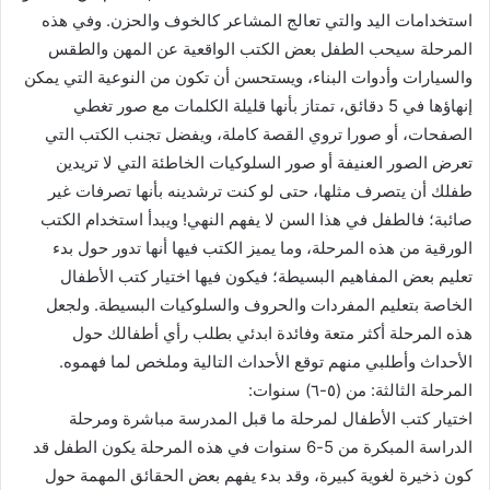
استخدامات اليد والتي تعالج المشاعر كالخوف والحزن. وفي هذه
المرحلة سيحب الطفل بعض الكتب الواقعية عن المهن والطقس
والسيارات وأدوات البناء، ويستحسن أن تكون من النوعية التي يمكن
إنهاؤها في 5 دقائق، تمتاز بأنها قليلة الكلمات مع صور تغطي
الصفحات، أو صورا تروي القصة كاملة، ويفضل تجنب الكتب التي
تعرض الصور العنيفة أو صور السلوكيات الخاطئة التي لا تريدين
طفلك أن يتصرف مثلها، حتى لو كنت ترشدينه بأنها تصرفات غير
صائبة؛ فالطفل في هذا السن لا يفهم النهي! ويبدأ استخدام الكتب
الورقية من هذه المرحلة، وما يميز الكتب فيها أنها تدور حول بدء
تعليم بعض المفاهيم البسيطة؛ فيكون فيها اختيار كتب الأطفال
الخاصة بتعليم المفردات والحروف والسلوكيات البسيطة. ولجعل
هذه المرحلة أكثر متعة وفائدة ابدئي بطلب رأي أطفالك حول
الأحداث وأطلبي منهم توقع الأحداث التالية وملخص لما فهموه.
المرحلة الثالثة: من (٥-٦) سنوات:
اختيار كتب الأطفال لمرحلة ما قبل المدرسة مباشرة ومرحلة
الدراسة المبكرة من 5-6 سنوات في هذه المرحلة يكون الطفل قد
كون ذخيرة لغوية كبيرة، وقد بدء يفهم بعض الحقائق المهمة حول