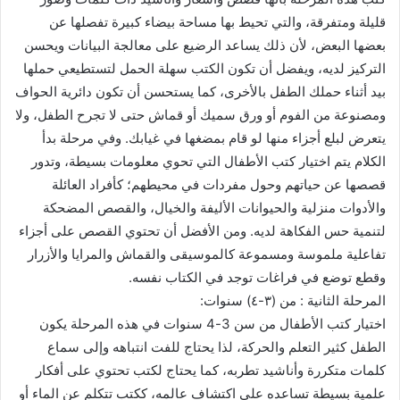
قليلة ومتفرقة، والتي تحيط بها مساحة بيضاء كبيرة تفصلها عن
بعضها البعض، لأن ذلك يساعد الرضيع على معالجة البيانات ويحسن
التركيز لديه، ويفضل أن تكون الكتب سهلة الحمل لتستطيعي حملها
بيد أثناء حملك الطفل بالأخرى، كما يستحسن أن تكون دائرية الحواف
ومصنوعة من الفوم أو ورق سميك أو قماش حتى لا تجرح الطفل، ولا
يتعرض لبلع أجزاء منها لو قام بمضغها في غيابك. وفي مرحلة بدأ
الكلام يتم اختيار كتب الأطفال التي تحوي معلومات بسيطة، وتدور
قصصها عن حياتهم وحول مفردات في محيطهم؛ كأفراد العائلة
والأدوات منزلية والحيوانات الأليفة والخيال، والقصص المضحكة
لتنمية حس الفكاهة لديه. ومن الأفضل أن تحتوي القصص على أجزاء
تفاعلية ملموسة ومسموعة كالموسيقى والقماش والمرايا والأزرار
وقطع توضع في فراغات توجد في الكتاب نفسه.
المرحلة الثانية : من (٣-٤) سنوات:
اختيار كتب الأطفال من سن 3-4 سنوات في هذه المرحلة يكون
الطفل كثير التعلم والحركة، لذا يحتاج للفت انتباهه وإلى سماع
كلمات متكررة وأناشيد تطربه، كما يحتاج لكتب تحتوي على أفكار
علمية بسيطة تساعده على اكتشاف عالمه، ككتب تتكلم عن الماء أو